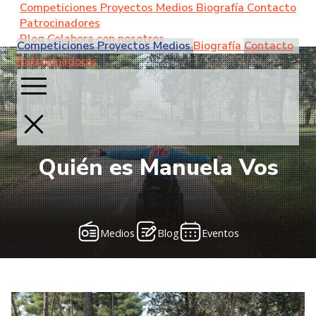
Competiciones
Proyectos
Medios
Biografía
Contacto
Patrocinadores
Blog
Colabora con nosotros
Competiciones
Proyectos
Medios
Biografía
Contacto
Patrocinadores
Quién es Manuela Vos
Medios
Blog
Eventos